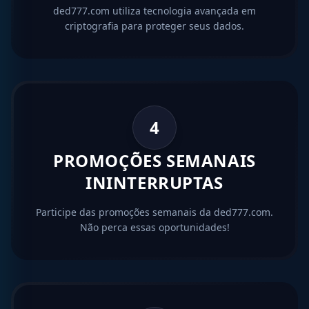
ded777.com utiliza tecnologia avançada em
criptografia para proteger seus dados.
4
PROMOÇÕES SEMANAIS
ININTERRUPTAS
Participe das promoções semanais da ded777.com.
Não perca essas oportunidades!