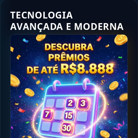
TECNOLOGIA
AVANÇADA E MODERNA