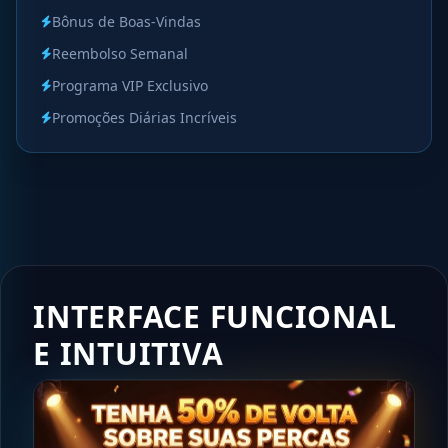
Bônus de Boas-Vindas
Reembolso Semanal
Programa VIP Exclusivo
Promoções Diárias Incríveis
INTERFACE FUNCIONAL
E INTUITIVA