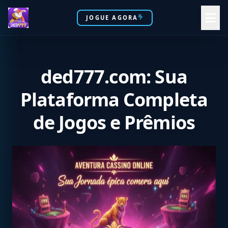
JOGUE AGORA
ded777.com: Sua
Plataforma Completa
de Jogos e Prêmios