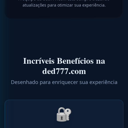
atualizações para otimizar sua experiência.
Incríveis Benefícios na
ded777.com
Desenhado para enriquecer sua experiência
🔐