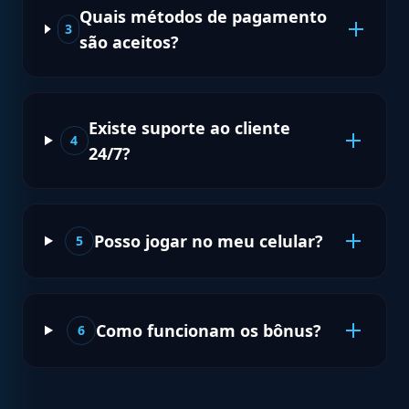
Quais métodos de pagamento
3
são aceitos?
Existe suporte ao cliente
4
24/7?
Posso jogar no meu celular?
5
Como funcionam os bônus?
6