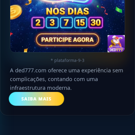
* plataforma-9-3
A ded777.com oferece uma experiência sem
complicações, contando com uma
infraestrutura moderna.
SAIBA MAIS